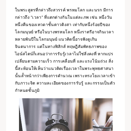
ในพระสูตรที่กล่าวถึงสวรรค์ พรหมโลก และนรก มีการ
กล่าวถึง “เวลา” ที่แตกต่างกันในแต่ละภพ เช่น หนึ่งวัน
หนึ่งคืนของเทวดาชั้นตาวติงสา เท่ากับหนึ่งร้อยปีของ
โลกมนุษย์ หรือในบางพรหมโลก หนึ่งราตรีอาจกินเวลา
หลายพันปีในโลกมนุษย์ แนวคิดนี้อาจฟังดูเกิน
จินตนาการ แต่ในทางฟิสิกส์ ทฤษฎีสัมพัทธภาพของ
ไอน์สไตน์ก็เสนอว่าการรับรู้เวลาไม่ใช่สิ่งคงที่ หากแปร
เปลี่ยนตามความเร็ว การเคลื่อนที่ และแรงโน้มถ่วง สิ่ง
นี้สะท้อนให้เห็นว่าแนวคิดเรื่องเวลาในพระพุทธศาสนา
นั้นล้ำหน้ากว่าเพียงการคำนวณ เพราะทรงโยงเวลาเข้า
กับภาวะจิต ความละเอียดของการรับรู้ และกรรมเป็นตัว
กำหนดชั้นภูมิ