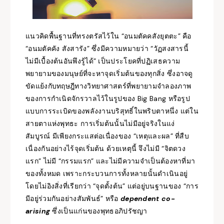
แนวคิดพื้นฐานที่ทรงตรัสไว้ใน “อนมตัคคสังยุตตะ” คือ
“อนมตัคคัง สังสารัง” ซึ่งมีความหมายว่า “วัฏสงสารนี้
ไม่มีเบื้องต้นอันพึงรู้ได้” เป็นประโยคที่ปฏิเสธความ
พยายามของมนุษย์ที่จะหาจุดเริ่มต้นของทุกสิ่ง ซึ่งอาจดู
ขัดแย้งกับทฤษฎีทางวิทยาศาสตร์ที่พยายามจำลองภาพ
ของการกำเนิดจักรวาลไว้ในรูปของ Big Bang หรือรูป
แบบการระเบิดของพลังงานบริสุทธิ์ในพริบตาหนึ่ง แต่ใน
สายตาแห่งพุทธะ การเริ่มต้นนั้นไม่มีอยู่จริงในแง่
สัมบูรณ์ มีเพียงกระแสต่อเนื่องของ “เหตุและผล” ที่สืบ
เนื่องกันอย่างไร้จุดเริ่มต้น ด้วยเหตุนี้ จึงไม่มี “จิตดวง
แรก” ไม่มี “กรรมแรก” และไม่มีความจำเป็นต้องหาที่มา
ของทั้งหมด เพราะกระบวนการทั้งหลายนั้นดำเนินอยู่
โดยไม่อิงสิ่งที่เรียกว่า “จุดตั้งต้น” แต่อยู่บนฐานของ “การ
มีอยู่ร่วมกันอย่างสัมพันธ์” หรือ
dependent co-
arising
ซึ่งเป็นแก่นของพุทธอภิปรัชญา