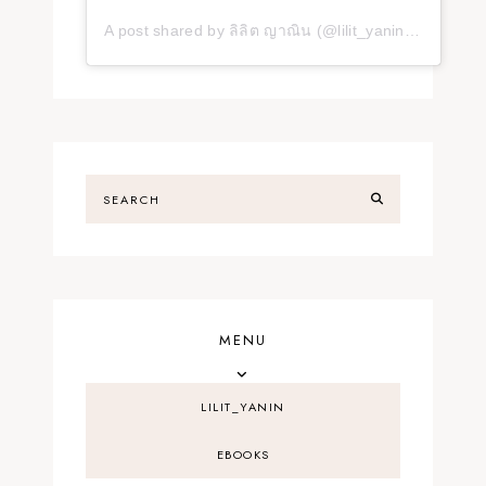
A post shared by ลิลิต ญาณิน (@lilit_yanin_117_)
MENU
LILIT_YANIN
EBOOKS