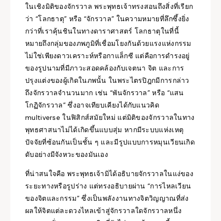
ในเชิงมิติของจักรวาล พระพุทธเจ้าทรงสอนถึงสิ่งที่เรียก
ว่า “โลกธาตุ” หรือ “จักรวาล” ในความหมายที่ลึกซึ้งยิ่ง
กว่าที่เราคุ้นชินในทางดาราศาสตร์ โลกธาตุในที่นี้
หมายถึงกลุ่มของภพภูมิที่เชื่อมโยงกันด้วยแรงแห่งกรรม
ไม่ใช่เพียงดาวเคราะห์หรือกาแล็กซี แต่คือการดำรงอยู่
ของรูปนามที่มีภาวะสอดคล้องกับเจตนา จิต และการ
ปรุงแต่งของผู้เกิดในภพนั้น ในพระไตรปิฎกมีการกล่าว
ถึงจักรวาลจำนวนมาก เช่น “พันจักรวาล” หรือ “แสน
โกฏิจักรวาล” ซึ่งอาจเทียบเคียงได้กับแนวคิด
multiverse ในฟิสิกส์สมัยใหม่ แต่มิติของจักรวาลในทาง
พุทธศาสนาไม่ได้เกิดขึ้นแบบสุ่ม หากมีระบบแห่งเหตุ
ปัจจัยที่ซ้อนกันเป็นชั้น ๆ และมีรูปแบบการหมุนเวียนเกิด
ดับอย่างมีจังหวะของมันเอง
ที่น่าสนใจคือ พระพุทธเจ้ามิได้อธิบายจักรวาลในแง่ของ
ระยะทางหรือรูปร่าง แต่ทรงอธิบายผ่าน “การไหลเวียน
ของจิตและกรรม” ซึ่งเป็นพลังงานทางจิตวิญญาณที่ส่ง
ผลให้จิตแต่ละดวงไหลเข้าสู่จักรวาลใดจักรวาลหนึ่ง