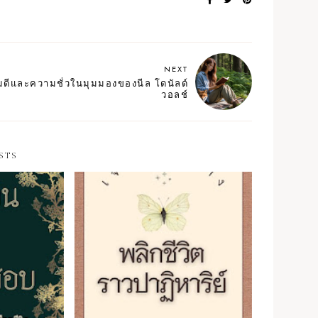
NEXT
ดีและความชั่วในมุมมองของนีล โดนัลด์
วอลช์
STS