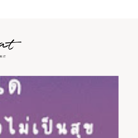
at
RIT